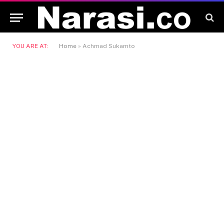
YOU ARE AT:
Home
»
Achmad Sukamto