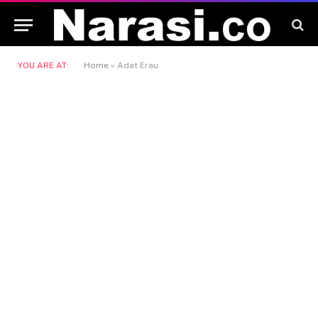
YOU ARE AT:
Home
»
Adat Erau