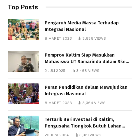
Top Posts
Pengaruh Media Massa Terhadap
Integrasi Nasional
8 MARET 2023
3,838
VIEWS
Pemprov Kaltim Siap Masukkan
Mahasiswa UT Samarinda dalam Skema
Bantuan Pendidikan Gratispol
2 JULI 2025
3,468
VIEWS
Peran Pendidikan dalam Mewujudkan
Integrasi Nasional
8 MARET 2023
3,364
VIEWS
Tertarik Berinvestasi di Kaltim,
Pengusaha Tiongkok Butuh Lahan
1.000 Hektare
20 JUNI 2024
3,321
VIEWS