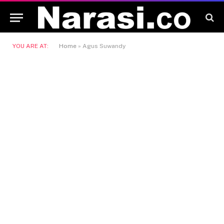
YOU ARE AT:
Home
»
Agus Suwandy