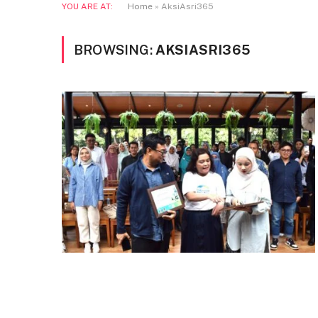
YOU ARE AT:
Home
»
AksiAsri365
BROWSING:
AKSIASRI365