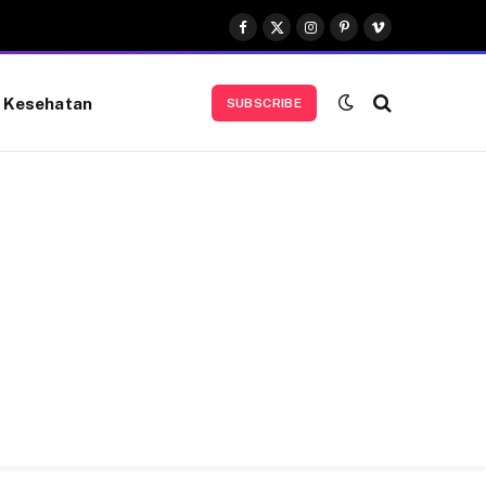
Facebook
X
Instagram
Pinterest
Vimeo
(Twitter)
Kesehatan
SUBSCRIBE