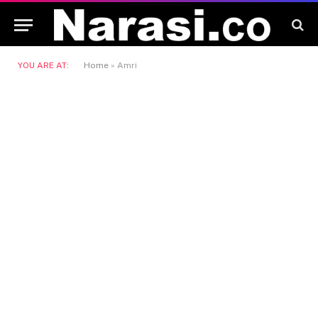
YOU ARE AT:
Home
»
Amri