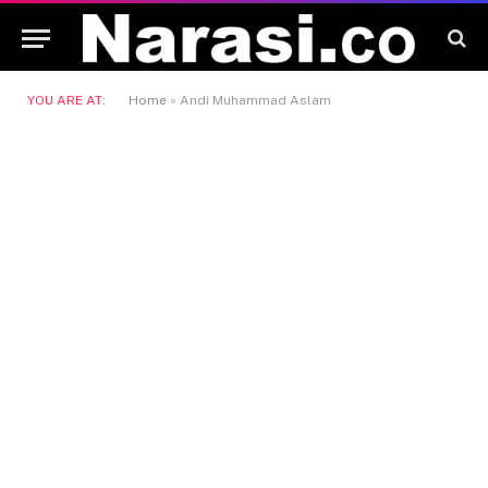
YOU ARE AT:
Home
»
Andi Muhammad Aslam