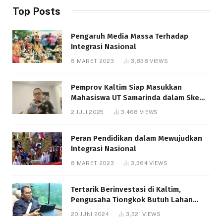
Top Posts
Pengaruh Media Massa Terhadap
Integrasi Nasional
8 MARET 2023
3,838
VIEWS
Pemprov Kaltim Siap Masukkan
Mahasiswa UT Samarinda dalam Skema
Bantuan Pendidikan Gratispol
2 JULI 2025
3,468
VIEWS
Peran Pendidikan dalam Mewujudkan
Integrasi Nasional
8 MARET 2023
3,364
VIEWS
Tertarik Berinvestasi di Kaltim,
Pengusaha Tiongkok Butuh Lahan
1.000 Hektare
20 JUNI 2024
3,321
VIEWS