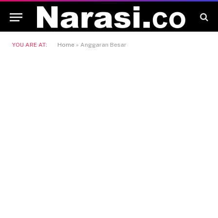
YOU ARE AT:
Home
»
Anggaran Besar