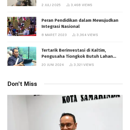
Bantuan Pendidikan Gratispol
2 JULI 2025
3,468
VIEWS
Peran Pendidikan dalam Mewujudkan
Integrasi Nasional
8 MARET 2023
3,364
VIEWS
Tertarik Berinvestasi di Kaltim,
Pengusaha Tiongkok Butuh Lahan
1.000 Hektare
20 JUNI 2024
3,321
VIEWS
Don't Miss