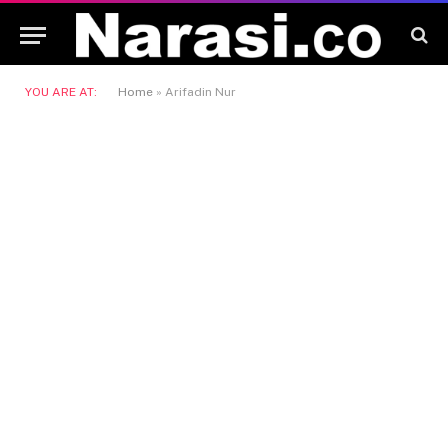
YOU ARE AT:
Home
»
Arifadin Nur