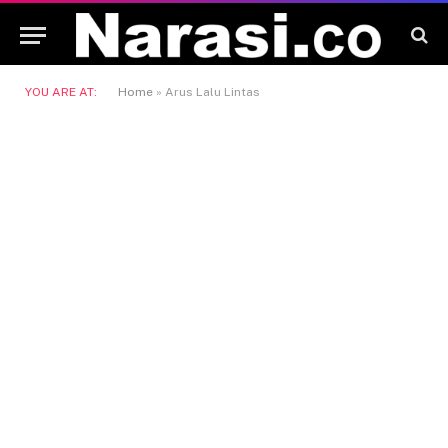
YOU ARE AT:
Home
»
Arus Lalu Lintas