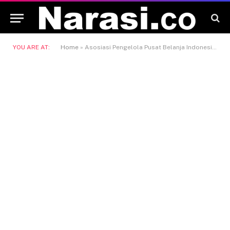
YOU ARE AT:
Home
»
Asosiasi Pengelola Pusat Belanja Indonesia (APPBI)