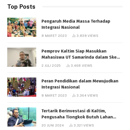
Top Posts
Pengaruh Media Massa Terhadap
Integrasi Nasional
8 MARET 2023
3,838
VIEWS
Pemprov Kaltim Siap Masukkan
Mahasiswa UT Samarinda dalam Skema
Bantuan Pendidikan Gratispol
2 JULI 2025
3,468
VIEWS
Peran Pendidikan dalam Mewujudkan
Integrasi Nasional
8 MARET 2023
3,364
VIEWS
Tertarik Berinvestasi di Kaltim,
Pengusaha Tiongkok Butuh Lahan
1.000 Hektare
20 JUNI 2024
3,321
VIEWS