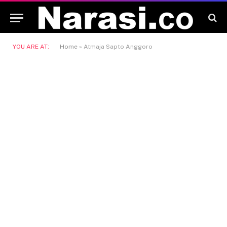
YOU ARE AT:
Home
»
Atmaja Sapto Anggoro