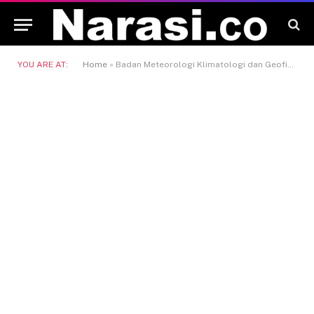
YOU ARE AT:
Home
»
Badan Meteorologi Klimatologi dan Geofisika (BMKG)