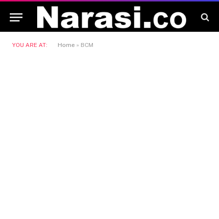
YOU ARE AT:
Home
»
BCM