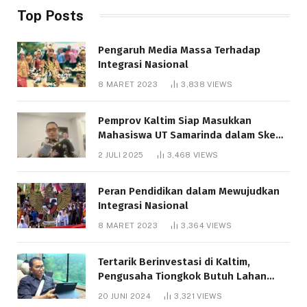
Top Posts
Pengaruh Media Massa Terhadap
Integrasi Nasional
8 MARET 2023
3,838
VIEWS
Pemprov Kaltim Siap Masukkan
Mahasiswa UT Samarinda dalam Skema
Bantuan Pendidikan Gratispol
2 JULI 2025
3,468
VIEWS
Peran Pendidikan dalam Mewujudkan
Integrasi Nasional
8 MARET 2023
3,364
VIEWS
Tertarik Berinvestasi di Kaltim,
Pengusaha Tiongkok Butuh Lahan
1.000 Hektare
20 JUNI 2024
3,321
VIEWS