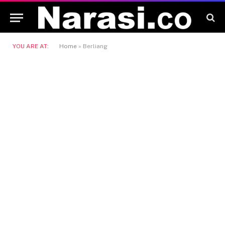
YOU ARE AT:
Home
»
Berliang