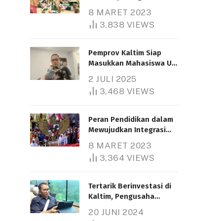
Nasional
8 MARET 2023
3,838
VIEWS
Pemprov Kaltim Siap
Masukkan Mahasiswa UT
Samarinda dalam Skema
2 JULI 2025
Bantuan Pendidikan
3,468
VIEWS
Gratispol
Peran Pendidikan dalam
Mewujudkan Integrasi
Nasional
8 MARET 2023
3,364
VIEWS
Tertarik Berinvestasi di
Kaltim, Pengusaha
Tiongkok Butuh Lahan
20 JUNI 2024
1.000 Hektare