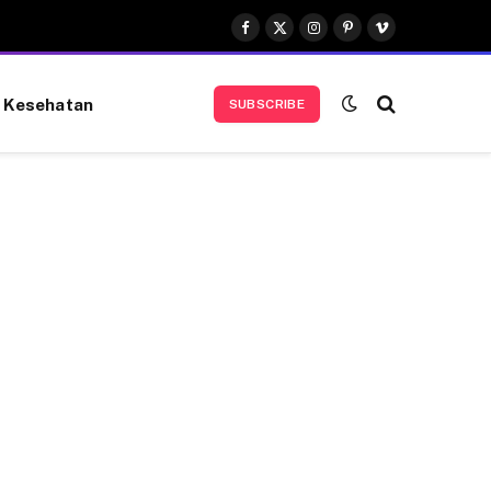
Facebook
X
Instagram
Pinterest
Vimeo
(Twitter)
Kesehatan
SUBSCRIBE