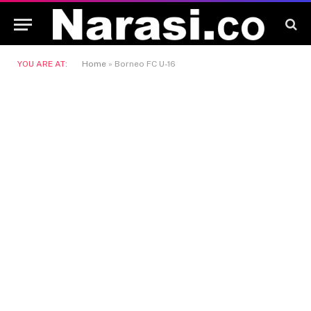
YOU ARE AT:
Home
»
Borneo FC U-16