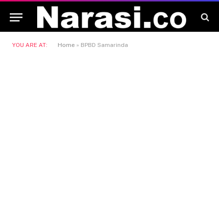
YOU ARE AT:
Home
»
BPBD Samarinda