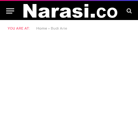
YOU ARE AT:
Home
»
Budi Arie