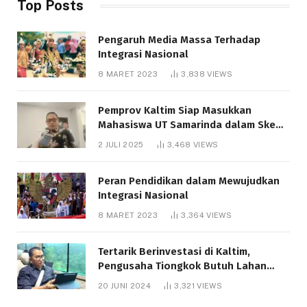
Top Posts
Pengaruh Media Massa Terhadap
Integrasi Nasional
8 MARET 2023
3,838
VIEWS
Pemprov Kaltim Siap Masukkan
Mahasiswa UT Samarinda dalam Skema
Bantuan Pendidikan Gratispol
2 JULI 2025
3,468
VIEWS
Peran Pendidikan dalam Mewujudkan
Integrasi Nasional
8 MARET 2023
3,364
VIEWS
Tertarik Berinvestasi di Kaltim,
Pengusaha Tiongkok Butuh Lahan
1.000 Hektare
20 JUNI 2024
3,321
VIEWS