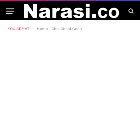
YOU ARE AT:
Home
»
Choi Cheol Geon