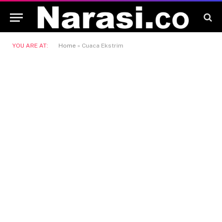
YOU ARE AT:
Home
»
Cuaca Ekstrim