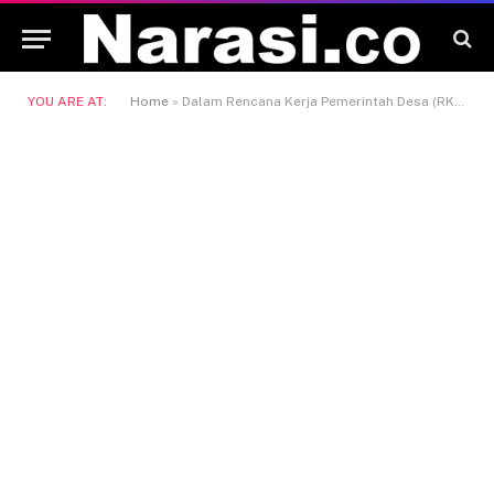
YOU ARE AT:
Home
»
Dalam Rencana Kerja Pemerintah Desa (RKPDes)