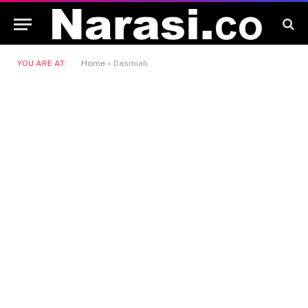
YOU ARE AT:
Home
»
Dasmiah