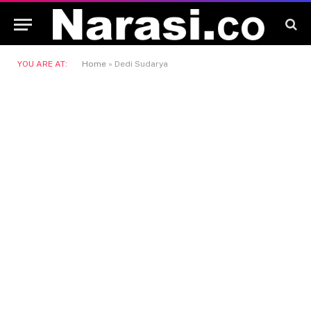
YOU ARE AT:
Home
»
Dedi Sudarya