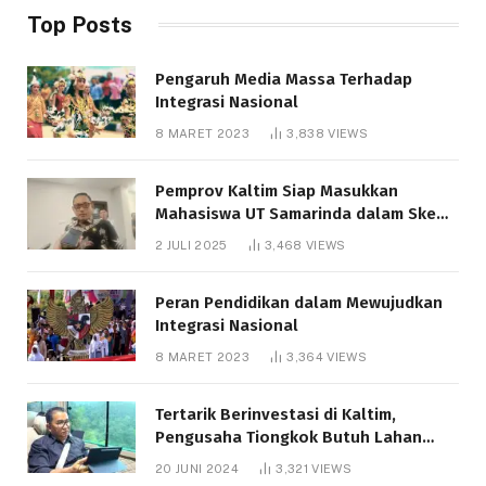
Top Posts
Pengaruh Media Massa Terhadap
Integrasi Nasional
8 MARET 2023
3,838
VIEWS
Pemprov Kaltim Siap Masukkan
Mahasiswa UT Samarinda dalam Skema
Bantuan Pendidikan Gratispol
2 JULI 2025
3,468
VIEWS
Peran Pendidikan dalam Mewujudkan
Integrasi Nasional
8 MARET 2023
3,364
VIEWS
Tertarik Berinvestasi di Kaltim,
Pengusaha Tiongkok Butuh Lahan
1.000 Hektare
20 JUNI 2024
3,321
VIEWS