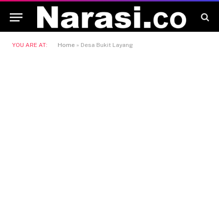
YOU ARE AT:
Home
»
Desa Bukit Layang