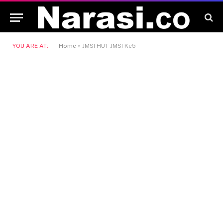
YOU ARE AT:
Home
»
JMSI HUT JMSI Ke5