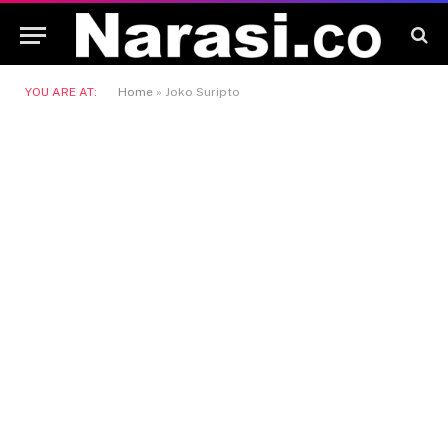
YOU ARE AT:
Home
»
Joko Suripto