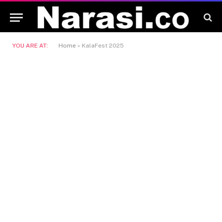
YOU ARE AT:
Home
»
KalaFest 2025