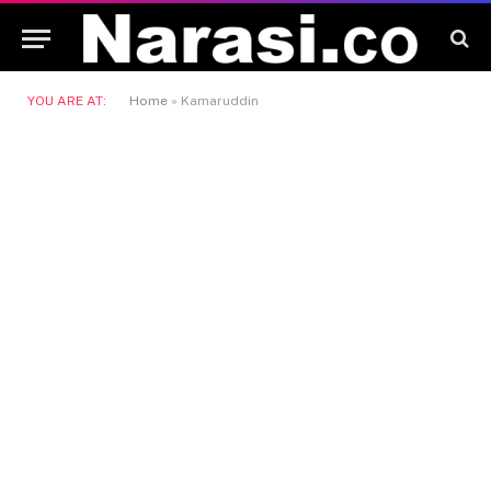
YOU ARE AT:
Home
»
Kamaruddin