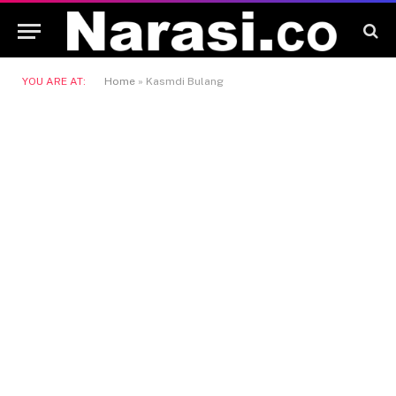
YOU ARE AT:
Home
»
Kasmdi Bulang