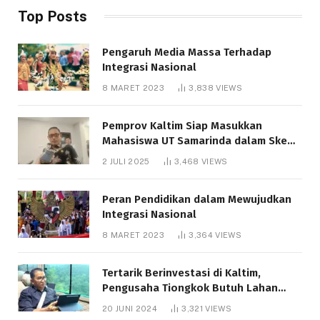
Top Posts
Pengaruh Media Massa Terhadap
Integrasi Nasional
8 MARET 2023
3,838
VIEWS
Pemprov Kaltim Siap Masukkan
Mahasiswa UT Samarinda dalam Skema
Bantuan Pendidikan Gratispol
2 JULI 2025
3,468
VIEWS
Peran Pendidikan dalam Mewujudkan
Integrasi Nasional
8 MARET 2023
3,364
VIEWS
Tertarik Berinvestasi di Kaltim,
Pengusaha Tiongkok Butuh Lahan
1.000 Hektare
20 JUNI 2024
3,321
VIEWS