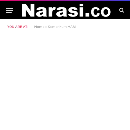
YOU ARE AT:
Home
»
Kemenkum HAM