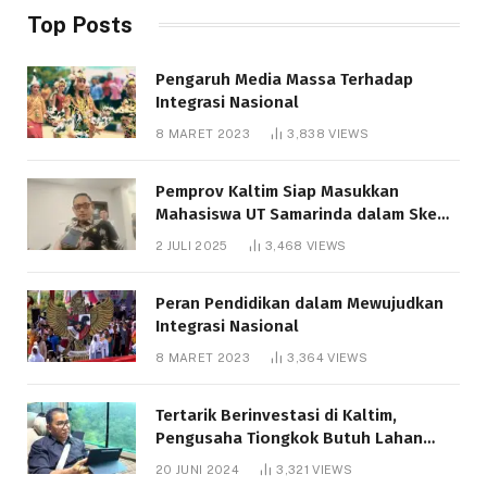
Top Posts
Pengaruh Media Massa Terhadap
Integrasi Nasional
8 MARET 2023
3,838
VIEWS
Pemprov Kaltim Siap Masukkan
Mahasiswa UT Samarinda dalam Skema
Bantuan Pendidikan Gratispol
2 JULI 2025
3,468
VIEWS
Peran Pendidikan dalam Mewujudkan
Integrasi Nasional
8 MARET 2023
3,364
VIEWS
Tertarik Berinvestasi di Kaltim,
Pengusaha Tiongkok Butuh Lahan
1.000 Hektare
20 JUNI 2024
3,321
VIEWS