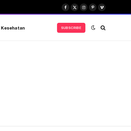
Facebook
X
Instagram
Pinterest
Vimeo
(Twitter)
Kesehatan
SUBSCRIBE