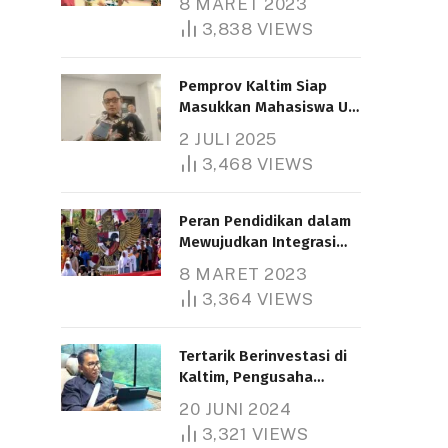
8 MARET 2023
3,838
VIEWS
Pemprov Kaltim Siap
Masukkan Mahasiswa UT
Samarinda dalam Skema
2 JULI 2025
Bantuan Pendidikan
3,468
VIEWS
Gratispol
Peran Pendidikan dalam
Mewujudkan Integrasi
Nasional
8 MARET 2023
3,364
VIEWS
Tertarik Berinvestasi di
Kaltim, Pengusaha
Tiongkok Butuh Lahan
20 JUNI 2024
1.000 Hektare
3,321
VIEWS