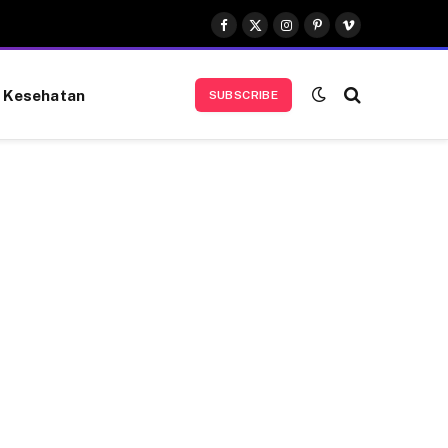
Facebook
X
Instagram
Pinterest
Vimeo
(Twitter)
Kesehatan
SUBSCRIBE