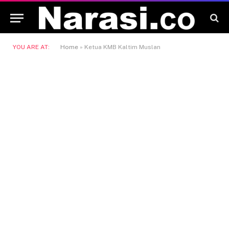
YOU ARE AT:
Home
»
Ketua KMB Kaltim Muslan