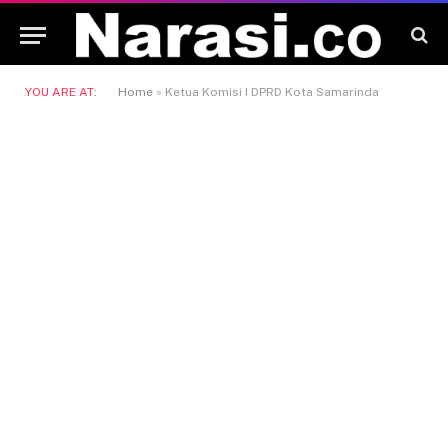
YOU ARE AT:
Home
»
Ketua Komisi I DPRD Kota Samarinda