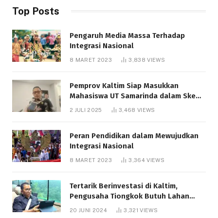
Top Posts
Pengaruh Media Massa Terhadap
Integrasi Nasional
8 MARET 2023
3,838
VIEWS
Pemprov Kaltim Siap Masukkan
Mahasiswa UT Samarinda dalam Skema
Bantuan Pendidikan Gratispol
2 JULI 2025
3,468
VIEWS
Peran Pendidikan dalam Mewujudkan
Integrasi Nasional
8 MARET 2023
3,364
VIEWS
Tertarik Berinvestasi di Kaltim,
Pengusaha Tiongkok Butuh Lahan
1.000 Hektare
20 JUNI 2024
3,321
VIEWS