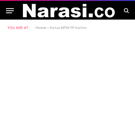
YOU ARE AT:
Home
»
Ketua MPW PP Kaltim