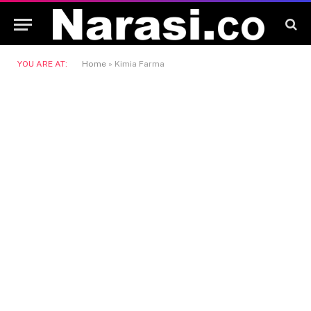
YOU ARE AT:
Home
»
Kimia Farma