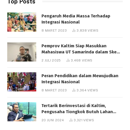
Top Posts
Pengaruh Media Massa Terhadap
Integrasi Nasional
8 MARET 2023
3,838
VIEWS
Pemprov Kaltim Siap Masukkan
Mahasiswa UT Samarinda dalam Skema
Bantuan Pendidikan Gratispol
2 JULI 2025
3,468
VIEWS
Peran Pendidikan dalam Mewujudkan
Integrasi Nasional
8 MARET 2023
3,364
VIEWS
Tertarik Berinvestasi di Kaltim,
Pengusaha Tiongkok Butuh Lahan
1.000 Hektare
20 JUNI 2024
3,321
VIEWS