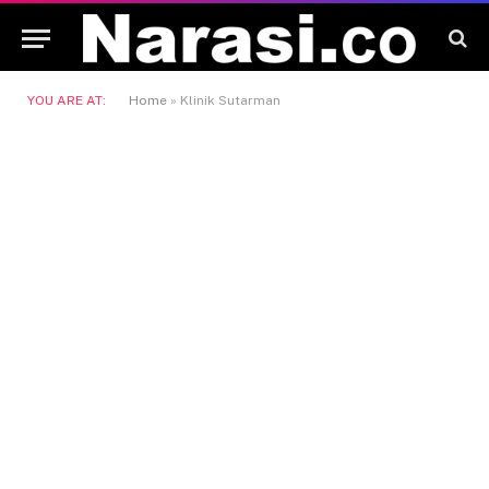
YOU ARE AT:
Home
»
Klinik Sutarman