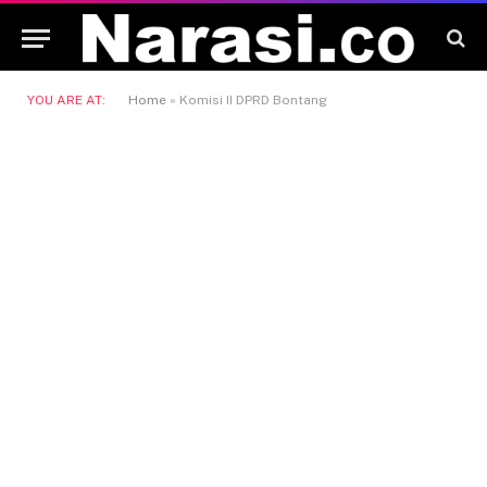
YOU ARE AT:
Home
»
Komisi II DPRD Bontang