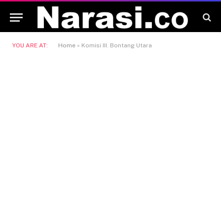
YOU ARE AT:
Home
»
Komisi III. Bontang Utara