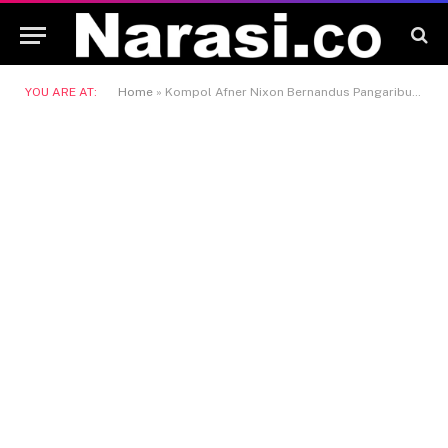
YOU ARE AT:
Home
»
Kompol Afner Nixon Bernandus Pangaribuan