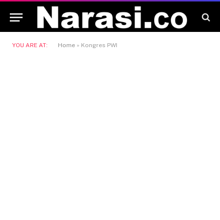
YOU ARE AT:
Home
»
Kongres PWI