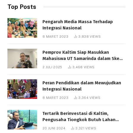
Top Posts
Pengaruh Media Massa Terhadap
Integrasi Nasional
8 MARET 2023
3,838
VIEWS
Pemprov Kaltim Siap Masukkan
Mahasiswa UT Samarinda dalam Skema
Bantuan Pendidikan Gratispol
2 JULI 2025
3,468
VIEWS
Peran Pendidikan dalam Mewujudkan
Integrasi Nasional
8 MARET 2023
3,364
VIEWS
Tertarik Berinvestasi di Kaltim,
Pengusaha Tiongkok Butuh Lahan
1.000 Hektare
20 JUNI 2024
3,321
VIEWS