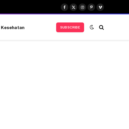
Facebook
X
Instagram
Pinterest
Vimeo
(Twitter)
Kesehatan
SUBSCRIBE