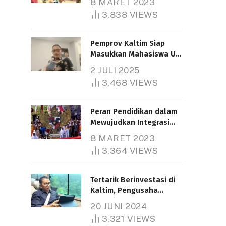
8 MARET 2023
3,838
VIEWS
Pemprov Kaltim Siap
Masukkan Mahasiswa UT
Samarinda dalam Skema
2 JULI 2025
Bantuan Pendidikan
3,468
VIEWS
Gratispol
Peran Pendidikan dalam
Mewujudkan Integrasi
Nasional
8 MARET 2023
3,364
VIEWS
Tertarik Berinvestasi di
Kaltim, Pengusaha
Tiongkok Butuh Lahan
20 JUNI 2024
1.000 Hektare
3,321
VIEWS