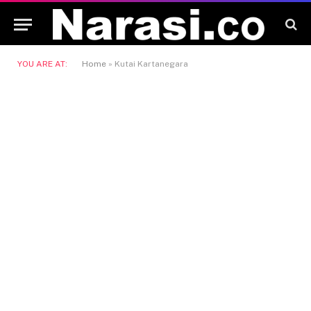
YOU ARE AT:
Home
»
Kutai Kartanegara