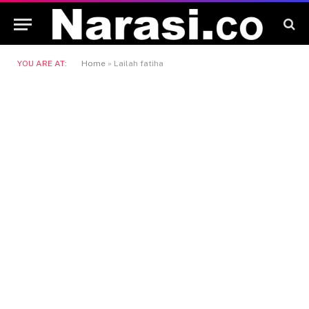
YOU ARE AT:
Home
»
Lailah fatiha