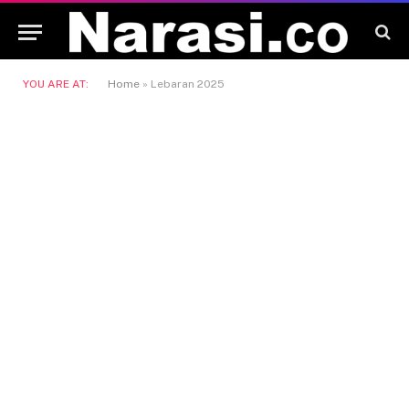
YOU ARE AT:
Home
»
Lebaran 2025