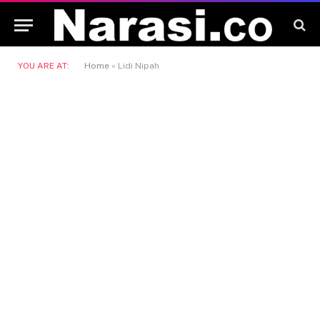
YOU ARE AT:
Home
»
Lidi Nipah