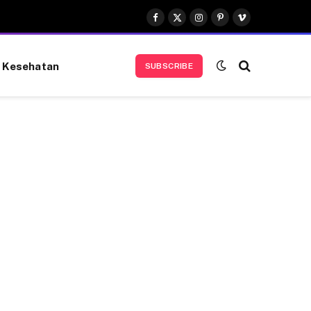
Facebook
X
Instagram
Pinterest
Vimeo
(Twitter)
Kesehatan
SUBSCRIBE