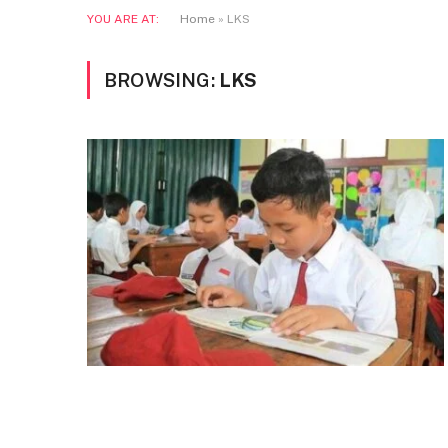
YOU ARE AT:
Home
»
LKS
BROWSING:
LKS