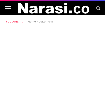
YOU ARE AT:
Home
»
Lokomotif