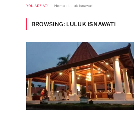
YOU ARE AT:
Home
»
Luluk Isnawati
BROWSING:
LULUK ISNAWATI