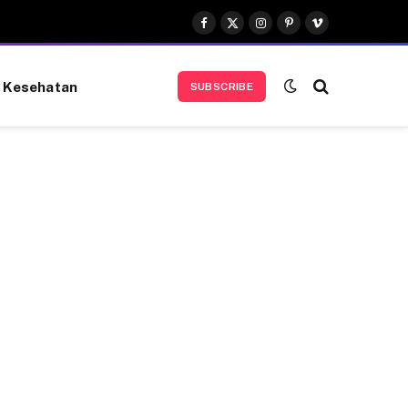
Facebook
X
Instagram
Pinterest
Vimeo
(Twitter)
Kesehatan
SUBSCRIBE